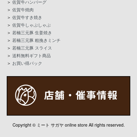
＞
佐賀牛ハンバーグ
＞
佐賀牛焼肉
＞
佐賀牛すき焼き
＞
佐賀牛しゃぶしゃぶ
＞
若楠三元豚 生姜焼き
＞
若楠三元豚 粗挽きミンチ
＞
若楠三元豚 スライス
＞
送料無料ギフト商品
＞
お買い得パック
Copyright © ミート サガヤ online store All rights reserved.