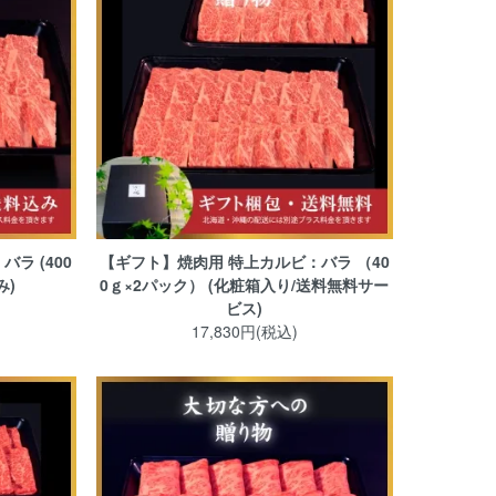
ラ (400
【ギフト】焼肉用 特上カルビ：バラ （40
み)
0ｇ×2パック） (化粧箱入り/送料無料サー
ビス)
17,830円(税込)