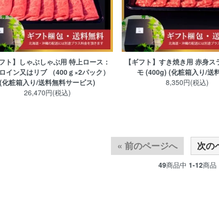
フト】しゃぶしゃぶ用 特上ロース：
【ギフト】すき焼き用 赤身ス
ロイン又はリブ （400ｇ×2パック）
モ (400g) (化粧箱入り/送
(化粧箱入り/送料無料サービス)
8,350円(税込)
26,470円(税込)
« 前のページへ
次の
49
商品中
1-12
商品