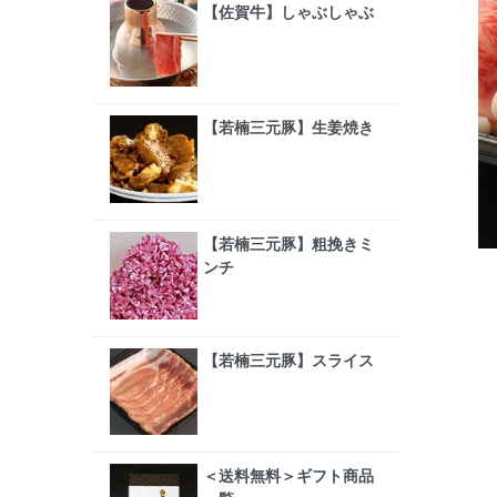
【佐賀牛】しゃぶしゃぶ
【若楠三元豚】生姜焼き
【若楠三元豚】粗挽きミ
ンチ
【若楠三元豚】スライス
＜送料無料＞ギフト商品