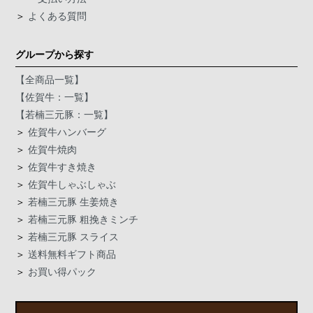
＞
よくある質問
グループから探す
【全商品一覧】
【佐賀牛：一覧】
【若楠三元豚：一覧】
＞
佐賀牛ハンバーグ
＞
佐賀牛焼肉
＞
佐賀牛すき焼き
＞
佐賀牛しゃぶしゃぶ
＞
若楠三元豚 生姜焼き
＞
若楠三元豚 粗挽きミンチ
＞
若楠三元豚 スライス
＞
送料無料ギフト商品
＞
お買い得パック