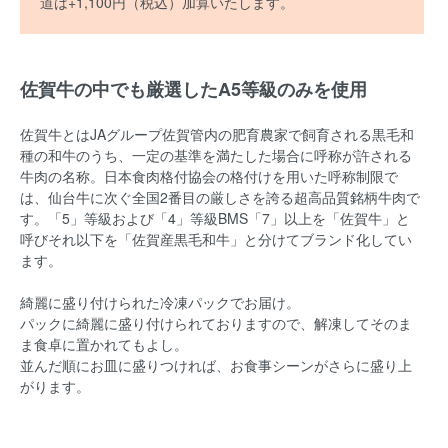
道は+1,100円（税込）加算いたします。
佐賀牛の中でも厳選したA5等級のみを使用
佐賀牛とはJAグループ佐賀管内の肥育農家で飼育される黒毛和
種の和牛のうち、一定の基準を満たした場合に呼称が許される
牛肉の名称。日本食肉格付協会の格付けを用いた呼称制限で
は、仙台牛に次ぐ全国2番目の厳しさを誇る超高品質銘柄牛肉で
す。「5」等級および「4」等級BMS「7」以上を「佐賀牛」と
呼びそれ以下を「佐賀産黒毛和牛」と分けてブランド化してい
ます。
綺麗に盛り付けられた冷凍パックでお届け。
パックに綺麗に盛り付けられておりますので、解凍してそのま
ま食卓に置かれてもよし。
並んだ順にお皿に盛りつければ、お食事シーンがさらに盛り上
がります。