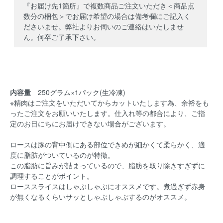
『お届け先1箇所』で複数商品ご注文いただき＜商品点
数分の梱包＞でお届け希望の場合は備考欄にご記入く
ださいませ。弊社よりお伺いのご連絡はいたしませ
ん。何卒ご了承下さい。
内容量
250グラム×1パック(生冷凍)
※精肉はご注文をいただいてからカットいたします為、余裕をも
ったご注文をお願いいたします。仕入れ等の都合により、ご指
定のお日にちにお届けできない場合がございます。
ロースは豚の背中側にある部位できめが細かくて柔らかく、適
度に脂肪がついているのが特徴。
この脂肪に旨みが詰まっているので、脂肪を取り除きすぎずに
調理することがポイント。
ローススライスはしゃぶしゃぶにオススメです。煮過ぎず赤身
が無くなるくらいサッとしゃぶしゃぶするのがオススメ。