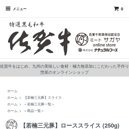
0
メニュー
佐賀牛をはじめ、九州の美味しい食材・極力無添加にこだわった手作り
惣菜のオンラインショップ
ホーム
ホーム
>
【若楠三元豚】スライス
ホーム
>
＜若楠三元豚一覧＞
ホーム
>
＜商品一覧＞
【若楠三元豚】ローススライス (250g)