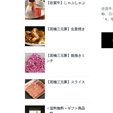
【佐賀牛】しゃぶしゃぶ
佐賀牛
称。日
「4」
【若楠三元豚】生姜焼き
【若楠三元豚】粗挽きミ
ンチ
【若楠三元豚】スライス
＜送料無料＞ギフト商品