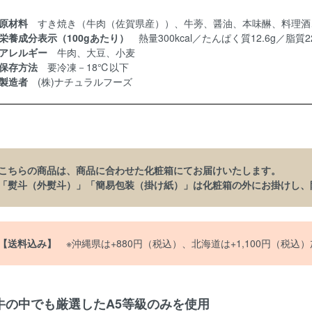
原材料
すき焼き（牛肉（佐賀県産））、牛蒡、醤油、本味醂、料理酒
栄養成分表示（100gあたり）
熱量300kcal／たんぱく質12.6g／脂質2
アレルギー
牛肉、大豆、小麦
保存方法
要冷凍－18℃以下
製造者
(株)ナチュラルフーズ
こちらの商品は、商品に合わせた化粧箱にてお届けいたします。
「熨斗（外熨斗）」「簡易包装（掛け紙）」は化粧箱の外にお掛けし、
【送料込み】
※沖縄県は+880円（税込）、北海道は+1,100円（税込
牛の中でも厳選したA5等級のみを使用