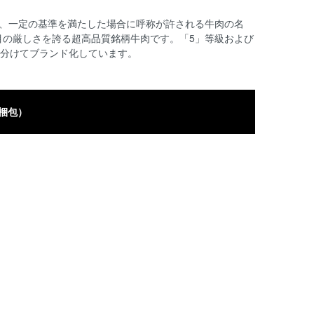
ち、一定の基準を満たした場合に呼称が許される牛肉の名
目の厳しさを誇る超高品質銘柄牛肉です。「5」等級および
と分けてブランド化しています。
梱包）