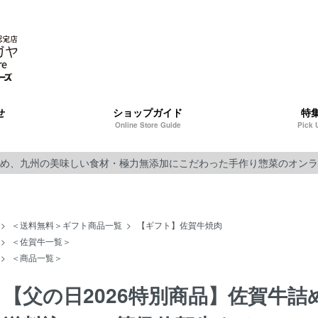
せ
ショップガイド
特
Online Store Guide
Pick 
め、九州の美味しい食材・極力無添加にこだわった手作り惣菜のオンラ
>
＜送料無料＞ギフト商品一覧
>
【ギフト】佐賀牛焼肉
>
＜佐賀牛一覧＞
>
＜商品一覧＞
【父の日2026特別商品】佐賀牛詰