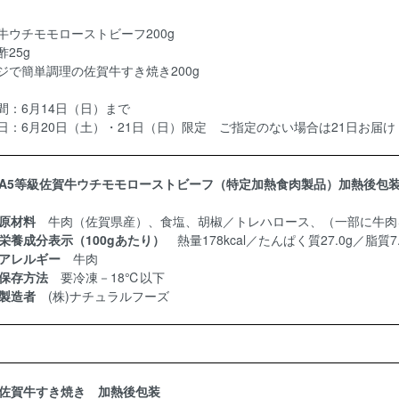
牛ウチモモローストビーフ200g
25g
ジで簡単調理の佐賀牛すき焼き200g
間：6月14日（日）まで
日：6月20日（土）・21日（日）限定 ご指定のない場合は21日お届け
A5等級佐賀牛ウチモモローストビーフ（特定加熱食肉製品）加熱後包装 
原材料
牛肉（佐賀県産）、食塩、胡椒／トレハロース、（一部に牛肉
栄養成分表示（100gあたり）
熱量178kcal／たんぱく質27.0g／脂質
アレルギー
牛肉
保存方法
要冷凍－18℃以下
製造者
(株)ナチュラルフーズ
佐賀牛すき焼き 加熱後包装