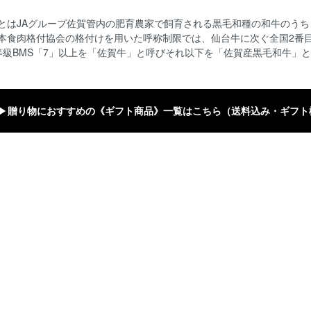
とはJAグループ佐賀管内の肥育農家で飼育される黒毛和種の和牛のう
本食肉格付協会の格付けを用いた呼称制限では、仙台牛に次ぐ全国2番
等級BMS「7」以上を「佐賀牛」と呼びそれ以下を「佐賀産黒毛和牛」
▶
贈り物におすすめの《ギフト商品》一覧はこちら（送料込み・ギフト