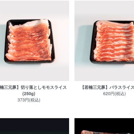
楠三元豚】切り落としモモスライス
【若楠三元豚】バラスライス (
(250g)
620円(税込)
373円(税込)