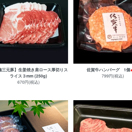
楠三元豚】生姜焼き肩ロース厚切りス
佐賀牛ハンバーグ 1個
ライス３mm (250g)
799円(税込)
670円(税込)