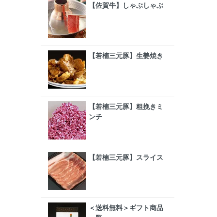
【佐賀牛】しゃぶしゃぶ
【若楠三元豚】生姜焼き
【若楠三元豚】粗挽きミ
ンチ
【若楠三元豚】スライス
＜送料無料＞ギフト商品